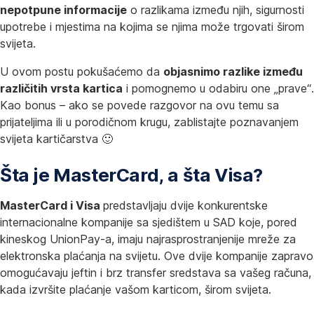
nepotpune informacije
o razlikama između njih, sigurnosti
upotrebe i mjestima na kojima se njima može trgovati širom
svijeta.
U ovom postu pokušaćemo da
objasnimo razlike između
različitih vrsta kartica
i pomognemo u odabiru one „prave“.
Kao bonus – ako se povede razgovor na ovu temu sa
prijateljima ili u porodičnom krugu, zablistajte poznavanjem
svijeta kartičarstva 🙂
Šta je MasterCard, a šta Visa?
MasterCard i Visa
predstavljaju dvije konkurentske
internacionalne kompanije sa sjedištem u SAD koje, pored
kineskog UnionPay-a, imaju najrasprostranjenije mreže za
elektronska plaćanja na svijetu. Ove dvije kompanije zapravo
omogućavaju jeftin i brz transfer sredstava sa vašeg računa,
kada izvršite plaćanje vašom karticom, širom svijeta.