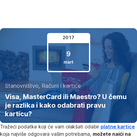
Preskoči
navigaciju
2017
9
mart
9.
Stanovništvo, Računi i kartice
mart
Visa, MasterCard ili Maestro? U čemu
2017.
je razlika i kako odabrati pravu
karticu?
Tražeći podatke koji će vam olakšati odabir
platne kartice
koja najviše odgovara vašim potrebama,
možete naići na