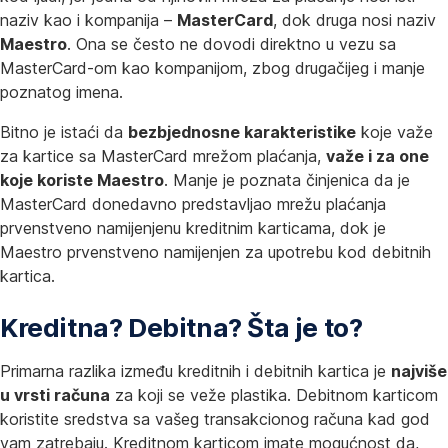
naziv kao i kompanija –
MasterCard
, dok druga nosi naziv
Maestro
. Ona se često ne dovodi direktno u vezu sa
MasterCard-om kao kompanijom, zbog drugačijeg i manje
poznatog imena.
Bitno je istaći da
bezbjednosne karakteristike
koje važe
za kartice sa MasterCard mrežom plaćanja,
važe i za one
koje koriste Maestro
. Manje je poznata činjenica da je
MasterCard donedavno predstavljao mrežu plaćanja
prvenstveno namijenjenu kreditnim karticama, dok je
Maestro prvenstveno namijenjen za upotrebu kod debitnih
kartica.
Kreditna? Debitna? Šta je to?
Primarna razlika između kreditnih i debitnih kartica je
najviše
u vrsti računa
za koji se veže plastika. Debitnom karticom
koristite sredstva sa vašeg transakcionog računa kad god
vam zatrebaju. Kreditnom karticom imate mogućnost da,