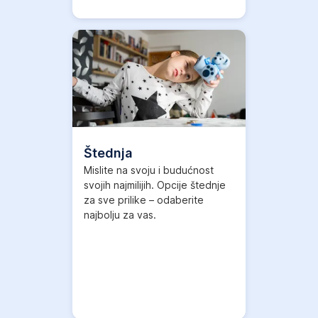
Više informacija
,
Otvori
u
novom
tabu
Štednja
Mislite na svoju i budućnost
svojih najmilijih. Opcije štednje
za sve prilike – odaberite
najbolju za vas.