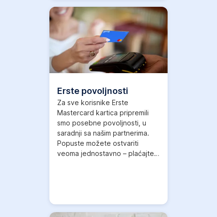
Više informacija
,
Otvori
u
novom
tabu
Erste povoljnosti
Za sve korisnike Erste
Mastercard kartica pripremili
smo posebne povoljnosti, u
saradnji sa našim partnerima.
Popuste možete ostvariti
veoma jednostavno – plaćajte
vašim Erste karticama!