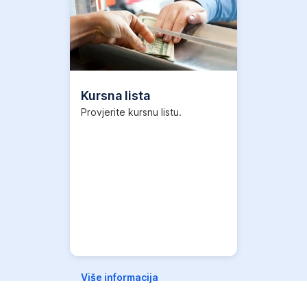
Otvori
u
novom
tabu
Kursna lista
Provjerite kursnu listu.
Više informacija
,
Otvori