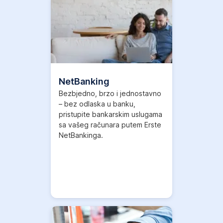
Više informacija
,
Otvori
u
novom
tabu
NetBanking
Bezbjedno, brzo i jednostavno
– bez odlaska u banku,
pristupite bankarskim uslugama
sa vašeg računara putem Erste
NetBankinga.
Više informacija
,