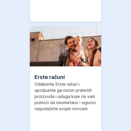
Više informacija
,
Otvori
u
novom
tabu
Erste računi
Odaberite Erste račun i
upotpunite ga nizom pratećih
proizvoda i usluga koje će vam
pomoći da neometano i sigurno
raspolažete svojim novcem