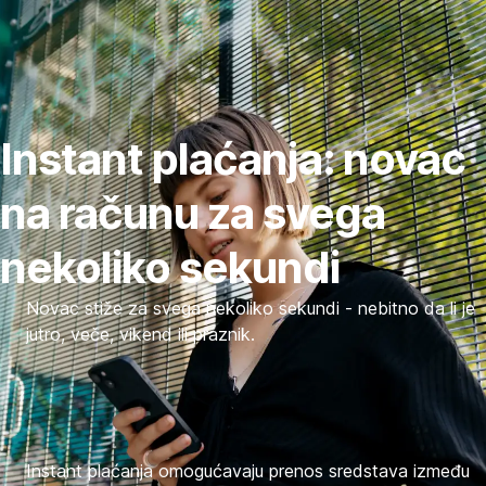
Preskoči
navigaciju
Instant plaćanja: novac
na računu za svega
nekoliko sekundi
Novac stiže za svega nekoliko sekundi - nebitno da li je
jutro, veče, vikend ili praznik.
Instant plaćanja omogućavaju prenos sredstava između