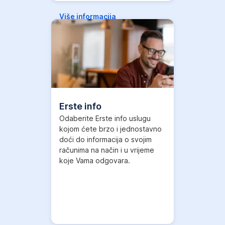
Više informacija
,
Otvori
u
novom
tabu
Erste info
Odaberite Erste info uslugu
kojom ćete brzo i jednostavno
doći do informacija o svojim
računima na način i u vrijeme
koje Vama odgovara.