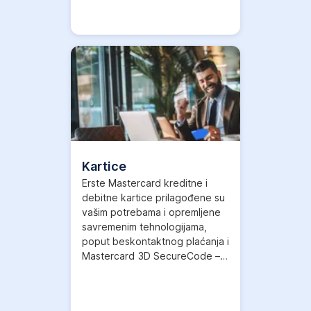
Više informacija
,
Otvori
u
novom
tabu
Kartice
Erste Mastercard kreditne i
debitne kartice prilagođene su
vašim potrebama i opremljene
savremenim tehnologijama,
poput beskontaktnog plaćanja i
Mastercard 3D SecureCode –
besplatne usluge sigurne
kupovine.